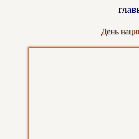
глав
День национ