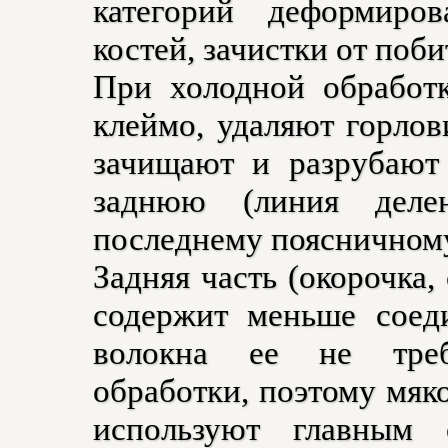
категорий деформиро
костей, зачистки от поб
При холодной обработк
клеймо, удаляют горлов
зачищают и разрубают
заднюю (линия деле
последнему поясничному
Задняя часть (окорочка,
содержит меньше соед
волокна ее не треб
обработки, поэтому мяк
используют главным 