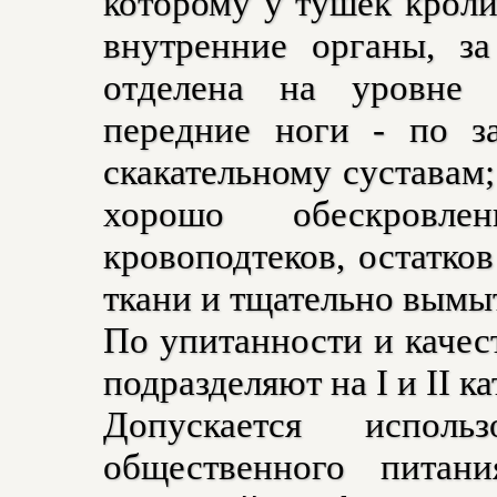
которому у тушек крол
внутренние органы, за
отделена на уровне 
передние ноги - по за
скакательному суставам
хорошо обескровл
кровоподтеков, остатк
ткани и тщательно вымы
По упитанности и качес
подразделяют на I и II к
Допускается исполь
общественного питан