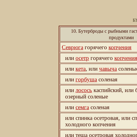
Б
10. Бутерброды с рыбными га
продуктами
Севрюга
горячего
копчения
или
осетр
горячего
копчени
или
кета
, или
чавыча
солены
или
горбуша
соленая
или
лосось
каспийский, или 
озерный соленые
или
семга
соленая
или спинка осетровая, или 
холодного копчения
или теша осетровая холодно