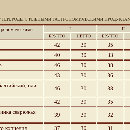
УТЕРБРОДЫ С РЫБНЫМИ ГАСТРОНОМИЧЕСКИМИ ПРОДУКТА
I
II
строномическими
БРУТТО
НЕТТО
БРУТТО
42
30
35
я
40
30
33
е
46
30
38
43
30
36
балтийский, или
46
30
38
42
30
35
спинка севрюжья
39
30
32
го копчения
37
30
31