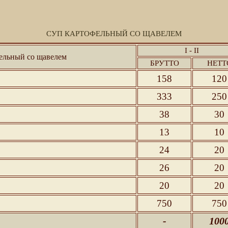
СУП КАРТОФЕЛЬНЫЙ СО ЩАВЕЛЕМ
I - II
фельный со щавелем
БРУТТО
НЕТТ
158
120
333
250
38
30
13
10
24
20
26
20
20
20
750
750
-
100