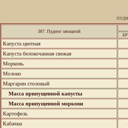
ПУД
387. Пудинг овощной
БР
Капуста цветная
Капуста белокочанная свежая
Морковь
Молоко
Маргарин столовый
Масса припущенной капусты
Масса припущенной моркови
Картофель
Кабачки