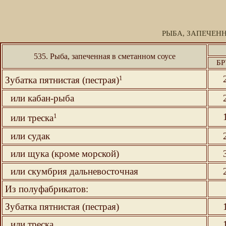
РЫБА, ЗАПЕЧЕН
535. Рыба, запеченная в сметанном соусе
БР
1
Зубатка пятнистая (пестрая)
или кабан-рыба
1
или треска
или судак
или щука (кроме морской)
или скумбрия дальневосточная
Из полуфабрикатов:
Зубатка пятнистая (пестрая)
или треска